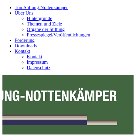
Ton-Stiftung-Nottenkämper
Über Uns
Hintergründe
Themen und Ziele
Organe der Stiftung
Pressespiegel/Veröffentlichungen
Förderung
Downloads
Kontakt
Kontakt
Impressum
Datenschutz