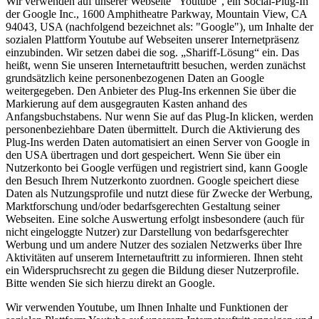
Wir verwenden auf unserer Webseite "Youtube", ein Social-Plug-In
der Google Inc., 1600 Amphitheatre Parkway, Mountain View, CA
94043, USA (nachfolgend bezeichnet als: "Google"), um Inhalte der
sozialen Plattform Youtube auf Webseiten unserer Internetpräsenz
einzubinden. Wir setzen dabei die sog. „Shariff-Lösung“ ein. Das
heißt, wenn Sie unseren Internetauftritt besuchen, werden zunächst
grundsätzlich keine personenbezogenen Daten an Google
weitergegeben. Den Anbieter des Plug-Ins erkennen Sie über die
Markierung auf dem ausgegrauten Kasten anhand des
Anfangsbuchstabens. Nur wenn Sie auf das Plug-In klicken, werden
personenbeziehbare Daten übermittelt. Durch die Aktivierung des
Plug-Ins werden Daten automatisiert an einen Server von Google in
den USA übertragen und dort gespeichert. Wenn Sie über ein
Nutzerkonto bei Google verfügen und registriert sind, kann Google
den Besuch Ihrem Nutzerkonto zuordnen. Google speichert diese
Daten als Nutzungsprofile und nutzt diese für Zwecke der Werbung,
Marktforschung und/oder bedarfsgerechten Gestaltung seiner
Webseiten. Eine solche Auswertung erfolgt insbesondere (auch für
nicht eingeloggte Nutzer) zur Darstellung von bedarfsgerechter
Werbung und um andere Nutzer des sozialen Netzwerks über Ihre
Aktivitäten auf unserem Internetauftritt zu informieren. Ihnen steht
ein Widerspruchsrecht zu gegen die Bildung dieser Nutzerprofile.
Bitte wenden Sie sich hierzu direkt an Google.
Wir verwenden Youtube, um Ihnen Inhalte und Funktionen der