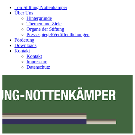
Ton-Stiftung-Nottenkämper
Über Uns
Hintergründe
Themen und Ziele
Organe der Stiftung
Pressespiegel/Veröffentlichungen
Förderung
Downloads
Kontakt
Kontakt
Impressum
Datenschutz